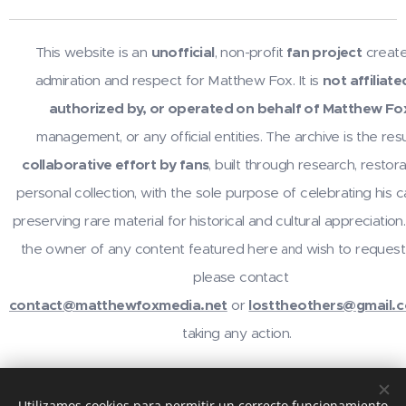
This website is an
unofficial
, non-profit
fan project
create
admiration and respect for Matthew Fox. It is
not affiliate
authorized by, or operated on behalf of Matthew Fo
management, or any official entities. The archive is the resu
collaborative effort by fans
, built through research, restora
personal collection, with the sole purpose of celebrating his 
preserving rare material for historical and cultural appreciation.
the owner of any content featured here
wish to request
and
please contact
contact@matthewfoxmedia.net
or
losttheothers@gmail.
taking any action.
For inquiries or contributions, contact
@losttheothers
on In
Utilizamos cookies para permitir un correcto funcionamiento